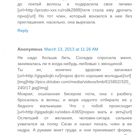
до локтей волосы и подкрасила свое личико
[url=http://prosto-xxx.ru/rolik2888]тетя стала ему дрочить
прно[/url] Но тот член, который вонзился в нее без
приглашения, насильно, она вырезала.
Reply
Anonymous
March 13, 2013 at 11:26 AM
Не надо больше бить. Соседка спросила меня,
занималась ли я когда-нибудь любовью с женщиной.
Ты их, конечно здорово запачкал
[url=http://gigadojki.ru/]порно фото хорошие молодые[/url]
[img]http://pics.drtuber.com/media/videos/tmb/615802/320_
240/17.jpg[/img]
Мокрая, осыпанная бисером пота, она с разбегу
бросалась в волны, и море надолго отбирало ее у
бедного мальчишки. Что с тобой происходит
[url=http://gigadojki.ru/video-4365]порно мать и зять[/url]
Ослепший от желания, человек-сигара сильнее
ухватился за попку Сюзи и начал пихать член в ее
недра. А руками мнет груди, и они принимают форму,