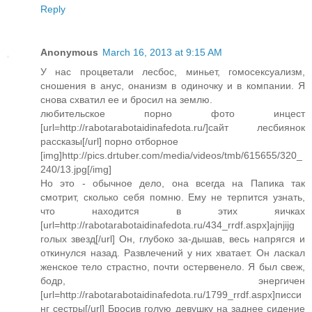
Reply
Anonymous
March 16, 2013 at 9:15 AM
У нас процветали лесбос, миньет, гомосексуализм,
сношения в анус, онанизм в одиночку и в компании. Я
снова схватил ее и бросил на землю.
любительское порно фото инцест
[url=http://rabotarabotaidinafedota.ru/]сайт лесбиянок
рассказы[/url] порно отборное
[img]http://pics.drtuber.com/media/videos/tmb/615655/320_
240/13.jpg[/img]
Но это - обычное дело, она всегда на Папика так
смотрит, сколько себя помню. Ему не терпится узнать,
что находится в этих яичках
[url=http://rabotarabotaidinafedota.ru/434_rrdf.aspx]ajnjijg
голых звезд[/url] Он, глубоко за-дышав, весь напрягся и
откинулся назад. Развлечений у них хватает. Он ласкал
женское тело страстно, почти остервенело. Я был свеж,
бодр, энергичен
[url=http://rabotarabotaidinafedota.ru/1799_rrdf.aspx]писси
нг сестры[/url] Бросив голую девушку на заднее сидение