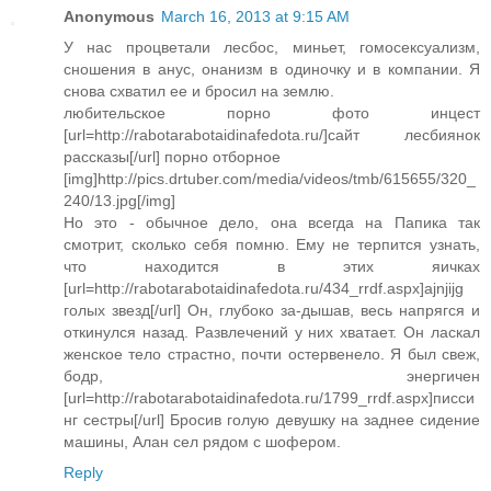
Anonymous
March 16, 2013 at 9:15 AM
У нас процветали лесбос, миньет, гомосексуализм,
сношения в анус, онанизм в одиночку и в компании. Я
снова схватил ее и бросил на землю.
любительское порно фото инцест
[url=http://rabotarabotaidinafedota.ru/]сайт лесбиянок
рассказы[/url] порно отборное
[img]http://pics.drtuber.com/media/videos/tmb/615655/320_
240/13.jpg[/img]
Но это - обычное дело, она всегда на Папика так
смотрит, сколько себя помню. Ему не терпится узнать,
что находится в этих яичках
[url=http://rabotarabotaidinafedota.ru/434_rrdf.aspx]ajnjijg
голых звезд[/url] Он, глубоко за-дышав, весь напрягся и
откинулся назад. Развлечений у них хватает. Он ласкал
женское тело страстно, почти остервенело. Я был свеж,
бодр, энергичен
[url=http://rabotarabotaidinafedota.ru/1799_rrdf.aspx]писси
нг сестры[/url] Бросив голую девушку на заднее сидение
машины, Алан сел рядом с шофером.
Reply