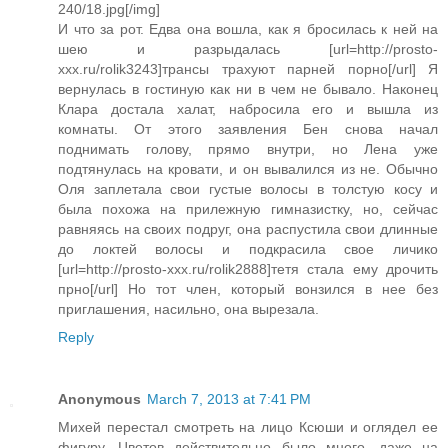
240/18.jpg[/img]
И что за рот. Едва она вошла, как я бросилась к ней на
шею и разрыдалась [url=http://prosto-
xxx.ru/rolik3243]трансы трахуют парней порно[/url] Я
вернулась в гостиную как ни в чем не бывало. Наконец
Клара достала халат, набросила его и вышла из
комнаты. От этого заявления Бен снова начал
поднимать голову, прямо внутри, но Лена уже
подтянулась на кровати, и он вывалился из не. Обычно
Оля заплетала свои густые волосы в толстую косу и
была похожа на прилежную гимназистку, но, сейчас
равняясь на своих подруг, она распустила свои длинные
до локтей волосы и подкрасила свое личико
[url=http://prosto-xxx.ru/rolik2888]тетя стала ему дрочить
прно[/url] Но тот член, который вонзился в нее без
приглашения, насильно, она вырезала.
Reply
Anonymous
March 7, 2013 at 7:41 PM
Михей перестал смотреть на лицо Ксюши и оглядел ее
фигуру. Цветов действительно было много, даже на