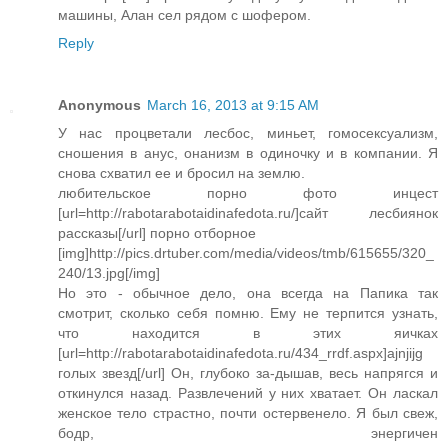
машины, Алан сел рядом с шофером.
Reply
Anonymous
March 16, 2013 at 9:15 AM
У нас процветали лесбос, миньет, гомосексуализм,
сношения в анус, онанизм в одиночку и в компании. Я
снова схватил ее и бросил на землю.
любительское порно фото инцест
[url=http://rabotarabotaidinafedota.ru/]сайт лесбиянок
рассказы[/url] порно отборное
[img]http://pics.drtuber.com/media/videos/tmb/615655/320_
240/13.jpg[/img]
Но это - обычное дело, она всегда на Папика так
смотрит, сколько себя помню. Ему не терпится узнать,
что находится в этих яичках
[url=http://rabotarabotaidinafedota.ru/434_rrdf.aspx]ajnjijg
голых звезд[/url] Он, глубоко за-дышав, весь напрягся и
откинулся назад. Развлечений у них хватает. Он ласкал
женское тело страстно, почти остервенело. Я был свеж,
бодр, энергичен