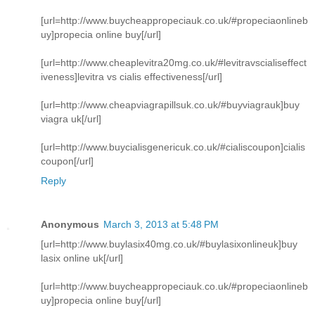
[url=http://www.buycheappropeciauk.co.uk/#propeciaonlineb
uy]propecia online buy[/url]
[url=http://www.cheaplevitra20mg.co.uk/#levitravscialiseffect
iveness]levitra vs cialis effectiveness[/url]
[url=http://www.cheapviagrapillsuk.co.uk/#buyviagrauk]buy
viagra uk[/url]
[url=http://www.buycialisgenericuk.co.uk/#cialiscoupon]cialis
coupon[/url]
Reply
Anonymous
March 3, 2013 at 5:48 PM
[url=http://www.buylasix40mg.co.uk/#buylasixonlineuk]buy
lasix online uk[/url]
[url=http://www.buycheappropeciauk.co.uk/#propeciaonlineb
uy]propecia online buy[/url]