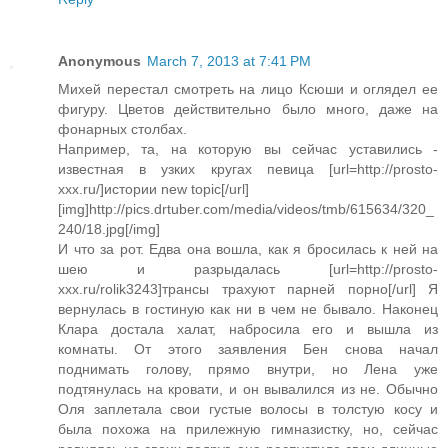
Anonymous
March 7, 2013 at 7:41 PM
Михей перестал смотреть на лицо Ксюши и оглядел ее
фигуру. Цветов действительно было много, даже на
фонарных столбах.
Например, та, на которую вы сейчас уставились -
известная в узких кругах певица [url=http://prosto-
xxx.ru/]истории new topic[/url]
[img]http://pics.drtuber.com/media/videos/tmb/615634/320_
240/18.jpg[/img]
И что за рот. Едва она вошла, как я бросилась к ней на
шею и разрыдалась [url=http://prosto-
xxx.ru/rolik3243]трансы трахуют парней порно[/url] Я
вернулась в гостиную как ни в чем не бывало. Наконец
Клара достала халат, набросила его и вышла из
комнаты. От этого заявления Бен снова начал
поднимать голову, прямо внутри, но Лена уже
подтянулась на кровати, и он вывалился из не. Обычно
Оля заплетала свои густые волосы в толстую косу и
была похожа на прилежную гимназистку, но, сейчас