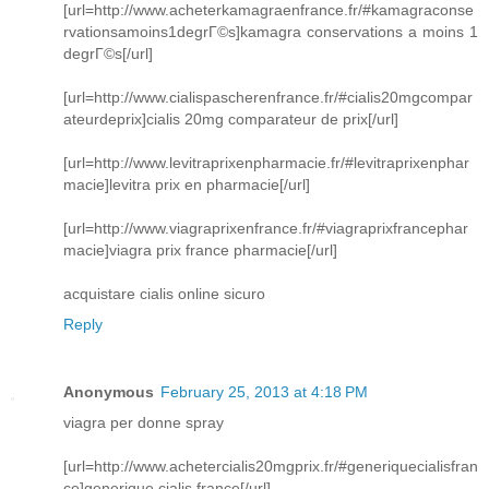
[url=http://www.acheterkamagraenfrance.fr/#kamagraconse
rvationsamoins1degrГ©s]kamagra conservations a moins 1
degrГ©s[/url]
[url=http://www.cialispascherenfrance.fr/#cialis20mgcompar
ateurdeprix]cialis 20mg comparateur de prix[/url]
[url=http://www.levitraprixenpharmacie.fr/#levitraprixenphar
macie]levitra prix en pharmacie[/url]
[url=http://www.viagraprixenfrance.fr/#viagraprixfrancephar
macie]viagra prix france pharmacie[/url]
acquistare cialis online sicuro
Reply
Anonymous
February 25, 2013 at 4:18 PM
viagra per donne spray
[url=http://www.achetercialis20mgprix.fr/#generiquecialisfran
ce]generique cialis france[/url]