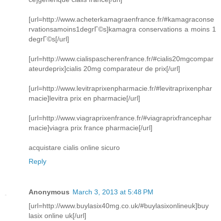
[url=http://www.acheterkamagraenfrance.fr/#kamagraconse
rvationsamoins1degrГ©s]kamagra conservations a moins 1
degrГ©s[/url]
[url=http://www.cialispascherenfrance.fr/#cialis20mgcompar
ateurdeprix]cialis 20mg comparateur de prix[/url]
[url=http://www.levitraprixenpharmacie.fr/#levitraprixenphar
macie]levitra prix en pharmacie[/url]
[url=http://www.viagraprixenfrance.fr/#viagraprixfrancephar
macie]viagra prix france pharmacie[/url]
acquistare cialis online sicuro
Reply
Anonymous
March 3, 2013 at 5:48 PM
[url=http://www.buylasix40mg.co.uk/#buylasixonlineuk]buy
lasix online uk[/url]