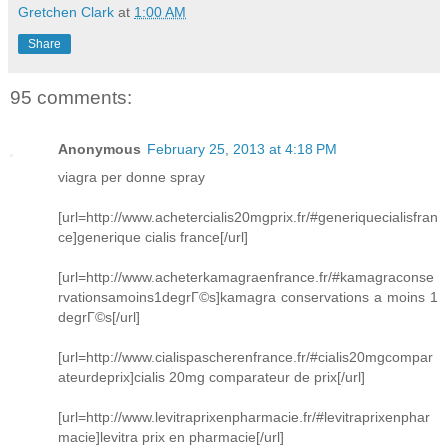
Gretchen Clark
at
1:00 AM
Share
95 comments:
Anonymous
February 25, 2013 at 4:18 PM
viagra per donne spray
[url=http://www.achetercialis20mgprix.fr/#generiquecialisfran
ce]generique cialis france[/url]
[url=http://www.acheterkamagraenfrance.fr/#kamagraconse
rvationsamoins1degrГ©s]kamagra conservations a moins 1
degrГ©s[/url]
[url=http://www.cialispascherenfrance.fr/#cialis20mgcompar
ateurdeprix]cialis 20mg comparateur de prix[/url]
[url=http://www.levitraprixenpharmacie.fr/#levitraprixenphar
macie]levitra prix en pharmacie[/url]