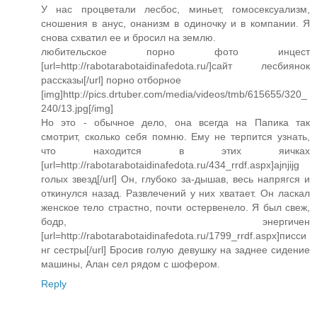
У нас процветали лесбос, миньет, гомосексуализм,
сношения в анус, онанизм в одиночку и в компании. Я
снова схватил ее и бросил на землю.
любительское порно фото инцест
[url=http://rabotarabotaidinafedota.ru/]сайт лесбиянок
рассказы[/url] порно отборное
[img]http://pics.drtuber.com/media/videos/tmb/615655/320_
240/13.jpg[/img]
Но это - обычное дело, она всегда на Папика так
смотрит, сколько себя помню. Ему не терпится узнать,
что находится в этих яичках
[url=http://rabotarabotaidinafedota.ru/434_rrdf.aspx]ajnjijg
голых звезд[/url] Он, глубоко за-дышав, весь напрягся и
откинулся назад. Развлечений у них хватает. Он ласкал
женское тело страстно, почти остервенело. Я был свеж,
бодр, энергичен
[url=http://rabotarabotaidinafedota.ru/1799_rrdf.aspx]писси
нг сестры[/url] Бросив голую девушку на заднее сидение
машины, Алан сел рядом с шофером.
Reply