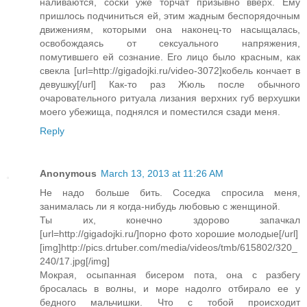
наливаются, соски уже торчат призывно вверх. Ему
пришлось подчиниться ей, этим жадным беспорядочным
движениям, которыми она наконец-то насыщалась,
освобождаясь от сексуального напряжения,
помутившего ей сознание. Его лицо было красным, как
свекла [url=http://gigadojki.ru/video-3072]кобель кончает в
девушку[/url] Как-то раз Жюль после обычного
очаровательного ритуала лизания верхних губ верхушки
моего убежища, поднялся и поместился сзади меня.
Reply
Anonymous
March 13, 2013 at 11:26 AM
Не надо больше бить. Соседка спросила меня,
занималась ли я когда-нибудь любовью с женщиной.
Ты их, конечно здорово запачкал
[url=http://gigadojki.ru/]порно фото хорошие молодые[/url]
[img]http://pics.drtuber.com/media/videos/tmb/615802/320_
240/17.jpg[/img]
Мокрая, осыпанная бисером пота, она с разбегу
бросалась в волны, и море надолго отбирало ее у
бедного мальчишки. Что с тобой происходит