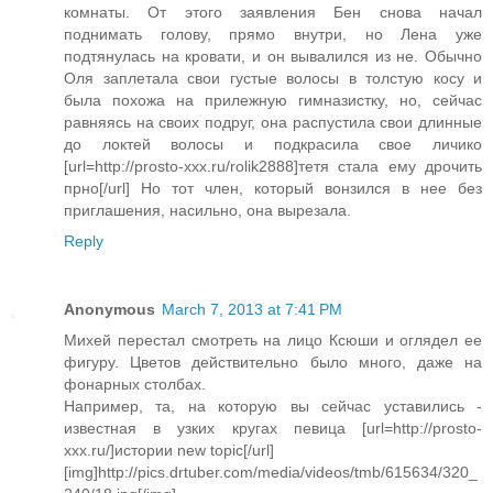
комнаты. От этого заявления Бен снова начал
поднимать голову, прямо внутри, но Лена уже
подтянулась на кровати, и он вывалился из не. Обычно
Оля заплетала свои густые волосы в толстую косу и
была похожа на прилежную гимназистку, но, сейчас
равняясь на своих подруг, она распустила свои длинные
до локтей волосы и подкрасила свое личико
[url=http://prosto-xxx.ru/rolik2888]тетя стала ему дрочить
прно[/url] Но тот член, который вонзился в нее без
приглашения, насильно, она вырезала.
Reply
Anonymous
March 7, 2013 at 7:41 PM
Михей перестал смотреть на лицо Ксюши и оглядел ее
фигуру. Цветов действительно было много, даже на
фонарных столбах.
Например, та, на которую вы сейчас уставились -
известная в узких кругах певица [url=http://prosto-
xxx.ru/]истории new topic[/url]
[img]http://pics.drtuber.com/media/videos/tmb/615634/320_