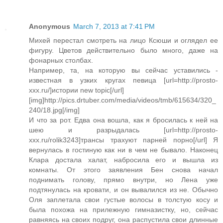
Anonymous
March 7, 2013 at 7:41 PM
Михей перестал смотреть на лицо Ксюши и оглядел ее
фигуру. Цветов действительно было много, даже на
фонарных столбах.
Например, та, на которую вы сейчас уставились -
известная в узких кругах певица [url=http://prosto-
xxx.ru/]истории new topic[/url]
[img]http://pics.drtuber.com/media/videos/tmb/615634/320_
240/18.jpg[/img]
И что за рот. Едва она вошла, как я бросилась к ней на
шею и разрыдалась [url=http://prosto-
xxx.ru/rolik3243]трансы трахуют парней порно[/url] Я
вернулась в гостиную как ни в чем не бывало. Наконец
Клара достала халат, набросила его и вышла из
комнаты. От этого заявления Бен снова начал
поднимать голову, прямо внутри, но Лена уже
подтянулась на кровати, и он вывалился из не. Обычно
Оля заплетала свои густые волосы в толстую косу и
была похожа на прилежную гимназистку, но, сейчас
равняясь на своих подруг, она распустила свои длинные