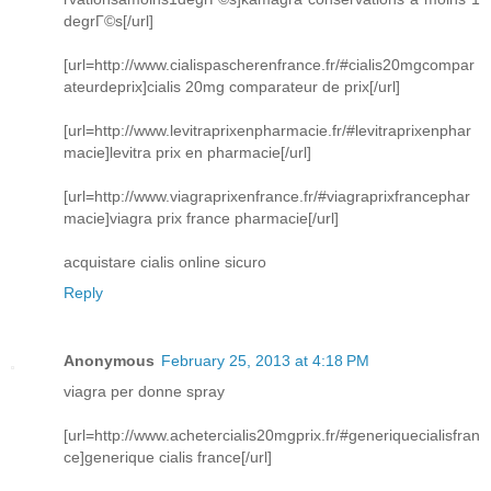
degrГ©s[/url]
[url=http://www.cialispascherenfrance.fr/#cialis20mgcompar
ateurdeprix]cialis 20mg comparateur de prix[/url]
[url=http://www.levitraprixenpharmacie.fr/#levitraprixenphar
macie]levitra prix en pharmacie[/url]
[url=http://www.viagraprixenfrance.fr/#viagraprixfrancephar
macie]viagra prix france pharmacie[/url]
acquistare cialis online sicuro
Reply
Anonymous
February 25, 2013 at 4:18 PM
viagra per donne spray
[url=http://www.achetercialis20mgprix.fr/#generiquecialisfran
ce]generique cialis france[/url]