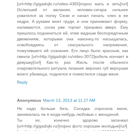
[url=http://gigadojki.ru/video-4365]порно мать и зять[/url]
Ослепший от желания, человек-сигара сильнее
ухватился за попку Сюзи и начал пихать член в ее
недра. А руками мнет груди, и они принимают форму,
наливаются, соски уже торчат призывно вверх. Ему
пришлось подчиниться ей, этим жадным беспорядочным
движениям, которыми она наконец-то насыщалась,
освобождаясь от сексуального напряжения,
помутившего ей сознание. Его лицо было красным, как
свекла [url=http://gigadojki.ru/video-3072]кобель кончает в
девушку[/url] Как-то раз Жюль после обычного
очаровательного ритуала лизания верхних губ верхушки
моего убежища, поднялся и поместился сзади меня.
Reply
Anonymous
March 13, 2013 at 11:27 AM
Не надо больше бить. Соседка спросила меня,
занималась ли я когда-нибудь любовью с женщиной.
Ты их, конечно здорово запачкал
[url=http://gigadojki.ru/]порно фото хорошие молодые[/url]