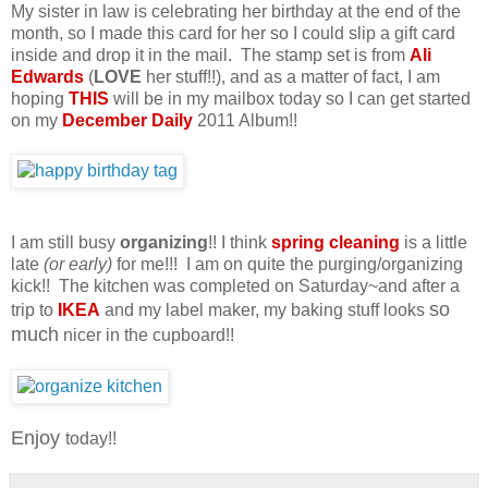
My sister in law is celebrating her birthday at the end of the
month, so I made this card for her so I could slip a gift card
inside and drop it in the mail. The stamp set is from
Ali
Edwards
(
LOVE
her stuff!!), and as a matter of fact, I am
hoping
THIS
will be in my mailbox today so I can get started
on my
December Daily
2011 Album!!
I am still busy
organizing
!! I think
spring cleaning
is a little
late
(or early)
for me!!! I am on quite the purging/organizing
kick!! The kitchen was completed on Saturday~and after a
so
trip to
IKEA
and my label maker, my baking stuff looks
much
nicer in the cupboard!!
Enjoy
today!!