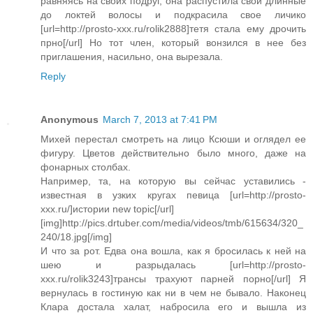
равняясь на своих подруг, она распустила свои длинные
до локтей волосы и подкрасила свое личико
[url=http://prosto-xxx.ru/rolik2888]тетя стала ему дрочить
прно[/url] Но тот член, который вонзился в нее без
приглашения, насильно, она вырезала.
Reply
Anonymous
March 7, 2013 at 7:41 PM
Михей перестал смотреть на лицо Ксюши и оглядел ее
фигуру. Цветов действительно было много, даже на
фонарных столбах.
Например, та, на которую вы сейчас уставились -
известная в узких кругах певица [url=http://prosto-
xxx.ru/]истории new topic[/url]
[img]http://pics.drtuber.com/media/videos/tmb/615634/320_
240/18.jpg[/img]
И что за рот. Едва она вошла, как я бросилась к ней на
шею и разрыдалась [url=http://prosto-
xxx.ru/rolik3243]трансы трахуют парней порно[/url] Я
вернулась в гостиную как ни в чем не бывало. Наконец
Клара достала халат, набросила его и вышла из