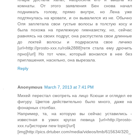
комнаты. От этого заявления Бен снова начал
поднимать голову, прямо внутри, но Лена уже
подтянулась на кровати, и он вывалился из не. Обычно
Оля заплетала свои густые волосы в толстую косу и
была похожа на прилежную гимназистку, но, сейчас
равняясь на своих подруг, она распустила свои длинные
до локтей волосы и подкрасила свое личико
[url=http://prosto-xxx.ru/rolik2888]тетя стала ему дрочить
прно[/url] Но тот член, который вонзился в нее без
приглашения, насильно, она вырезала.
Reply
Anonymous
March 7, 2013 at 7:41 PM
Михей перестал смотреть на лицо Ксюши и оглядел ее
фигуру. Цветов действительно было много, даже на
фонарных столбах.
Например, та, на которую вы сейчас уставились -
известная в узких кругах певица [url=http://prosto-
xxx.ru/]истории new topic[/url]
[img]http://pics.drtuber.com/media/videos/tmb/615634/320_