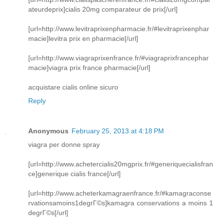
ateurdeprix]cialis 20mg comparateur de prix[/url]
[url=http://www.levitraprixenpharmacie.fr/#levitraprixenphar
macie]levitra prix en pharmacie[/url]
[url=http://www.viagraprixenfrance.fr/#viagraprixfrancephar
macie]viagra prix france pharmacie[/url]
acquistare cialis online sicuro
Reply
Anonymous
February 25, 2013 at 4:18 PM
viagra per donne spray
[url=http://www.achetercialis20mgprix.fr/#generiquecialisfran
ce]generique cialis france[/url]
[url=http://www.acheterkamagraenfrance.fr/#kamagraconse
rvationsamoins1degrГ©s]kamagra conservations a moins 1
degrГ©s[/url]