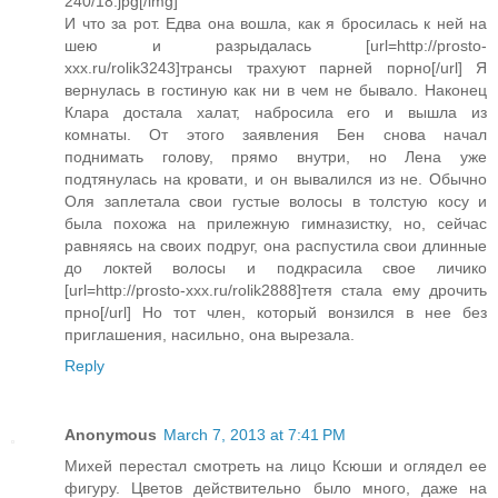
240/18.jpg[/img]
И что за рот. Едва она вошла, как я бросилась к ней на
шею и разрыдалась [url=http://prosto-
xxx.ru/rolik3243]трансы трахуют парней порно[/url] Я
вернулась в гостиную как ни в чем не бывало. Наконец
Клара достала халат, набросила его и вышла из
комнаты. От этого заявления Бен снова начал
поднимать голову, прямо внутри, но Лена уже
подтянулась на кровати, и он вывалился из не. Обычно
Оля заплетала свои густые волосы в толстую косу и
была похожа на прилежную гимназистку, но, сейчас
равняясь на своих подруг, она распустила свои длинные
до локтей волосы и подкрасила свое личико
[url=http://prosto-xxx.ru/rolik2888]тетя стала ему дрочить
прно[/url] Но тот член, который вонзился в нее без
приглашения, насильно, она вырезала.
Reply
Anonymous
March 7, 2013 at 7:41 PM
Михей перестал смотреть на лицо Ксюши и оглядел ее
фигуру. Цветов действительно было много, даже на