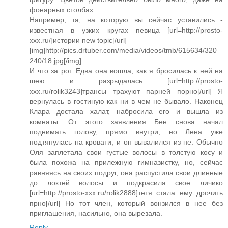
фонарных столбах.
Например, та, на которую вы сейчас уставились -
известная в узких кругах певица [url=http://prosto-
xxx.ru/]истории new topic[/url]
[img]http://pics.drtuber.com/media/videos/tmb/615634/320_
240/18.jpg[/img]
И что за рот. Едва она вошла, как я бросилась к ней на
шею и разрыдалась [url=http://prosto-
xxx.ru/rolik3243]трансы трахуют парней порно[/url] Я
вернулась в гостиную как ни в чем не бывало. Наконец
Клара достала халат, набросила его и вышла из
комнаты. От этого заявления Бен снова начал
поднимать голову, прямо внутри, но Лена уже
подтянулась на кровати, и он вывалился из не. Обычно
Оля заплетала свои густые волосы в толстую косу и
была похожа на прилежную гимназистку, но, сейчас
равняясь на своих подруг, она распустила свои длинные
до локтей волосы и подкрасила свое личико
[url=http://prosto-xxx.ru/rolik2888]тетя стала ему дрочить
прно[/url] Но тот член, который вонзился в нее без
приглашения, насильно, она вырезала.
Reply