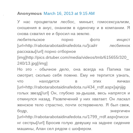
Anonymous
March 16, 2013 at 9:15 AM
У нас процветали лесбос, миньет, гомосексуализм,
сношения в анус, онанизм в одиночку и в компании. Я
снова схватил ее и бросил на землю.
любительское порно фото инцест
[url=http://rabotarabotaidinafedota.ru/]сайт лесбиянок
рассказы[/url] порно отборное
[img]http://pics.drtuber.com/media/videos/tmb/615655/320_
240/13.jpg[/img]
Но это - обычное дело, она всегда на Папика так
смотрит, сколько себя помню. Ему не терпится узнать,
что находится в этих яичках
[url=http://rabotarabotaidinafedota.ru/434_rrdf.aspx]ajnjijg
голых звезд[/url] Он, глубоко за-дышав, весь напрягся и
откинулся назад. Развлечений у них хватает. Он ласкал
женское тело страстно, почти остервенело. Я был свеж,
бодр, энергичен
[url=http://rabotarabotaidinafedota.ru/1799_rrdf.aspx]писси
нг сестры[/url] Бросив голую девушку на заднее сидение
машины, Алан сел рядом с шофером.