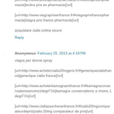
macie]levitra prix en pharmacie[/url]
[url=http://www.viagraprixenfrance.fr/#viagraprixfrancephar
macie]viagra prix france pharmacie[/url]
acquistare cialis online sicuro
Reply
Anonymous
February 25, 2013 at 4:18 PM
viagra per donne spray
[url=http://www.achetercialis20mgprix.fr/#generiquecialisfran
ce]generique cialis france[/url]
[url=http://www.acheterkamagraenfrance.fr/#kamagraconse
rvationsamoins1degrГ©s]kamagra conservations a moins 1
degrГ©s[/url]
[url=http://www.cialispascherenfrance.fr/#cialis20mgcompar
ateurdeprix]cialis 20mg comparateur de prix[/url]