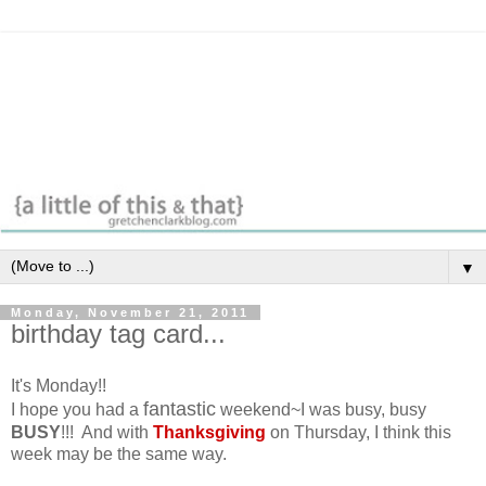
▼
Monday, November 21, 2011
birthday tag card...
It's Monday!!
fantastic
I hope you had a
weekend~I was busy, busy
BUSY
!!! And with
Thanksgiving
on Thursday, I think this
week may be the same way.