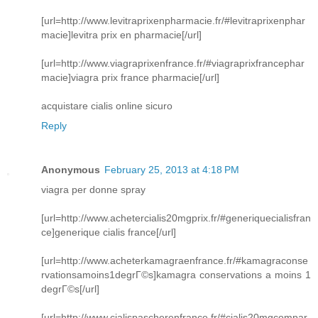
[url=http://www.levitraprixenpharmacie.fr/#levitraprixenphar
macie]levitra prix en pharmacie[/url]
[url=http://www.viagraprixenfrance.fr/#viagraprixfrancephar
macie]viagra prix france pharmacie[/url]
acquistare cialis online sicuro
Reply
Anonymous
February 25, 2013 at 4:18 PM
viagra per donne spray
[url=http://www.achetercialis20mgprix.fr/#generiquecialisfran
ce]generique cialis france[/url]
[url=http://www.acheterkamagraenfrance.fr/#kamagraconse
rvationsamoins1degrГ©s]kamagra conservations a moins 1
degrГ©s[/url]
[url=http://www.cialispascherenfrance.fr/#cialis20mgcompar