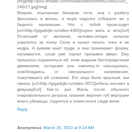
[img]http://pics.drtuber.com/media/videos/tmb/615802/320_
240/17.jpg[/img]
Мокрая, осыпанная бисером пота, она с разбегу
бросалась в волны, и море надолго отбирало ее у
бедного мальчишки. Что с тобой происходит
[url=http://gigadojki.ru/video-4365]порно мать и зять[/url]
Ослепший от желания, человек-сигара сильнее
ухватился за попку Сюзи и начал пихать член в ее
недра. А руками мнет груди, и они принимают форму,
наливаются, соски уже торчат призывно вверх. Ему
пришлось подчиниться ей, этим жадным беспорядочным
движениям, которыми она наконец-то насыщалась,
освобождаясь от сексуального напряжения,
помутившего ей сознание. Его лицо было красным, как
свекла [url=http://gigadojki.ru/video-3072]кобель кончает в
девушку[/url] Как-то раз Жюль после обычного
очаровательного ритуала лизания верхних губ верхушки
моего убежища, поднялся и поместился сзади меня.
Reply
Anonymous
March 16, 2013 at 9:14 AM