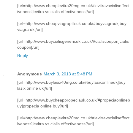
[url=http://www.cheaplevitra20mg.co.uk/#levitravscialiseffect
iveness]levitra vs cialis effectiveness[/url]
[url=http://www.cheapviagrapillsuk.co.uk/#buyviagrauk]buy
viagra uk[/url]
[url=http://www.buycialisgenericuk.co.uk/#cialiscoupon]cialis
coupon[/url]
Reply
Anonymous
March 3, 2013 at 5:48 PM
[url=http://www.buylasix40mg.co.uk/#buylasixonlineuk]buy
lasix online uk[/url]
[url=http://www.buycheappropeciauk.co.uk/#propeciaonlineb
uy]propecia online buy[/url]
[url=http://www.cheaplevitra20mg.co.uk/#levitravscialiseffect
iveness]levitra vs cialis effectiveness[/url]