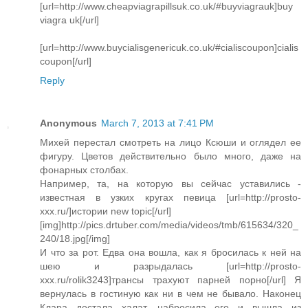
[url=http://www.cheapviagrapillsuk.co.uk/#buyviagrauk]buy
viagra uk[/url]
[url=http://www.buycialisgenericuk.co.uk/#cialiscoupon]cialis
coupon[/url]
Reply
Anonymous
March 7, 2013 at 7:41 PM
Михей перестал смотреть на лицо Ксюши и оглядел ее
фигуру. Цветов действительно было много, даже на
фонарных столбах.
Например, та, на которую вы сейчас уставились -
известная в узких кругах певица [url=http://prosto-
xxx.ru/]истории new topic[/url]
[img]http://pics.drtuber.com/media/videos/tmb/615634/320_
240/18.jpg[/img]
И что за рот. Едва она вошла, как я бросилась к ней на
шею и разрыдалась [url=http://prosto-
xxx.ru/rolik3243]трансы трахуют парней порно[/url] Я
вернулась в гостиную как ни в чем не бывало. Наконец
Клара достала халат, набросила его и вышла из