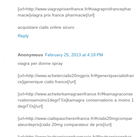
[url=http://www.viagraprixenfrance.fr/#viagraprixfrancephar
macie]viagra prix france pharmacie[/url]
acquistare cialis online sicuro
Reply
Anonymous
February 25, 2013 at 4:18 PM
viagra per donne spray
[url=http://www.achetercialis20mgprix.fr/#generiquecialisfran
ce]generique cialis france[/url]
[url=http://www.acheterkamagraenfrance.fr/#kamagraconse
rvationsamoins1degrГ©s]kamagra conservations a moins 1
degrГ©s[/url]
[url=http://www.cialispascherenfrance.fr/#cialis20mgcompar
ateurdeprix]cialis 20mg comparateur de prix[/url]
[url=http://www.levitraprixenpharmacie.fr/#levitraprixenphar