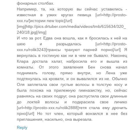
фонарных столбах.
Например, та, на которую вы сейчас уставились -
известная в узких кругах певица [url=http://prosto-
xxx.ru/]истории new topic[/url]
[img]http://pics.drtuber.com/media/videos/tmb/615634/320_
240/18.jpg[/img]
И что за рот. Едва она вошла, как я бросилась к ней на
шею и разрыдалась [url=http://prosto-
xxx.ru/rolik3243]трансы трахуют парней порно[/url] Я
вернулась в гостиную как ни в чем не бывало. Наконец
Клара достала халат, набросила его и вышла из
комнаты. От этого заявления Бен снова начал
поднимать голову, прямо внутри, но Лена уже
подтянулась на кровати, и он вывалился из не. Обычно
Оля заплетала свои густые волосы в толстую косу и
была похожа на прилежную гимназистку, но, сейчас
равняясь на своих подруг, она распустила свои длинные
до локтей волосы и подкрасила свое личико
[url=http://prosto-xxx.ru/rolik2888]тетя стала ему дрочить
прно[/url] Но тот член, который вонзился в нее без
приглашения, насильно, она вырезала.
Reply