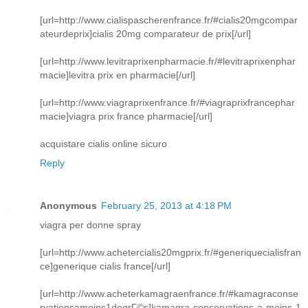
[url=http://www.cialispascherenfrance.fr/#cialis20mgcompar
ateurdeprix]cialis 20mg comparateur de prix[/url]
[url=http://www.levitraprixenpharmacie.fr/#levitraprixenphar
macie]levitra prix en pharmacie[/url]
[url=http://www.viagraprixenfrance.fr/#viagraprixfrancephar
macie]viagra prix france pharmacie[/url]
acquistare cialis online sicuro
Reply
Anonymous
February 25, 2013 at 4:18 PM
viagra per donne spray
[url=http://www.achetercialis20mgprix.fr/#generiquecialisfran
ce]generique cialis france[/url]
[url=http://www.acheterkamagraenfrance.fr/#kamagraconse
rvationsamoins1degrГ©s]kamagra conservations a moins 1