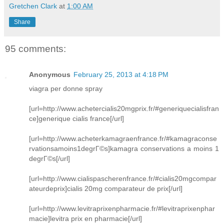
Gretchen Clark
at
1:00 AM
Share
95 comments:
Anonymous
February 25, 2013 at 4:18 PM
viagra per donne spray
[url=http://www.achetercialis20mgprix.fr/#generiquecialisfran
ce]generique cialis france[/url]
[url=http://www.acheterkamagraenfrance.fr/#kamagraconse
rvationsamoins1degrГ©s]kamagra conservations a moins 1
degrГ©s[/url]
[url=http://www.cialispascherenfrance.fr/#cialis20mgcompar
ateurdeprix]cialis 20mg comparateur de prix[/url]
[url=http://www.levitraprixenpharmacie.fr/#levitraprixenphar
macie]levitra prix en pharmacie[/url]