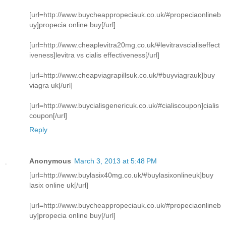
[url=http://www.buycheappropeciauk.co.uk/#propeciaonlineb
uy]propecia online buy[/url]
[url=http://www.cheaplevitra20mg.co.uk/#levitravscialiseffect
iveness]levitra vs cialis effectiveness[/url]
[url=http://www.cheapviagrapillsuk.co.uk/#buyviagrauk]buy
viagra uk[/url]
[url=http://www.buycialisgenericuk.co.uk/#cialiscoupon]cialis
coupon[/url]
Reply
Anonymous
March 3, 2013 at 5:48 PM
[url=http://www.buylasix40mg.co.uk/#buylasixonlineuk]buy
lasix online uk[/url]
[url=http://www.buycheappropeciauk.co.uk/#propeciaonlineb
uy]propecia online buy[/url]