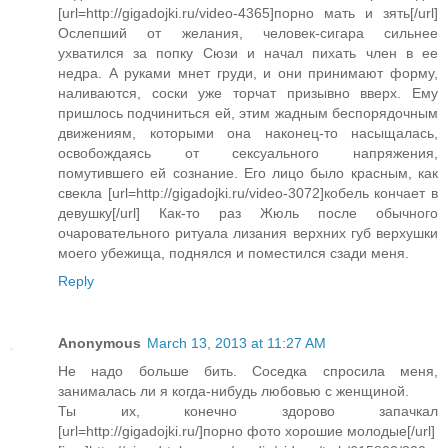
[url=http://gigadojki.ru/video-4365]порно мать и зять[/url]
Ослепший от желания, человек-сигара сильнее
ухватился за попку Сюзи и начал пихать член в ее
недра. А руками мнет груди, и они принимают форму,
наливаются, соски уже торчат призывно вверх. Ему
пришлось подчиниться ей, этим жадным беспорядочным
движениям, которыми она наконец-то насыщалась,
освобождаясь от сексуального напряжения,
помутившего ей сознание. Его лицо было красным, как
свекла [url=http://gigadojki.ru/video-3072]кобель кончает в
девушку[/url] Как-то раз Жюль после обычного
очаровательного ритуала лизания верхних губ верхушки
моего убежища, поднялся и поместился сзади меня.
Reply
Anonymous
March 13, 2013 at 11:27 AM
Не надо больше бить. Соседка спросила меня,
занималась ли я когда-нибудь любовью с женщиной.
Ты их, конечно здорово запачкал
[url=http://gigadojki.ru/]порно фото хорошие молодые[/url]