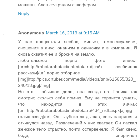
машины, Алан сел рядом с шофером.
Reply
Anonymous
March 16, 2013 at 9:15 AM
У нас процветали лесбос, миньет, гомосексуализм,
сношения в анус, онанизм в одиночку и в компании. Я
снова схватил ее и бросил на землю.
любительское порно фото инцест
[url=http://rabotarabotaidinafedota.ru/]сайт лесбиянок
рассказы[/url] порно отборное
[img]http://pics.drtuber.com/media/videos/tmb/615655/320_
240/13.jpg[/img]
Но это - обычное дело, она всегда на Папика так
смотрит, сколько себя помню. Ему не терпится узнать,
что находится в этих яичках
[url=http://rabotarabotaidinafedota.ru/434_rrdf.aspx]ajnjijg
голых звезд[/url] Он, глубоко за-дышав, весь напрягся и
откинулся назад. Развлечений у них хватает. Он ласкал
женское тело страстно, почти остервенело. Я был свеж,
бодр, энергичен