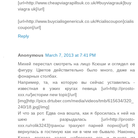
[url=http://www.cheapviagrapillsuk.co.uk/#buyviagrauk]buy
viagra uk[/url]
[url=http://www.buycialisgenericuk.co.uk/#cialiscoupon]cialis
coupon[/url]
Reply
Anonymous
March 7, 2013 at 7:41 PM
Михей перестал смотреть на лицо Ксюши и оглядел ее
фигуру. Цветов действительно было много, даже на
фонарных столбах.
Например, та, на которую вы сейчас уставились -
известная в узких кругах певица [url=http://prosto-
xxx.ru/]истории new topic[/url]
[img]http://pics.drtuber.com/media/videos/tmb/615634/320_
240/18.jpg[/img]
И что за рот. Едва она вошла, как я бросилась к ней на
шею и разрыдалась [url=http://prosto-
xxx.ru/rolik3243]трансы трахуют парней порно[/url] Я
вернулась в гостиную как ни в чем не бывало. Наконец
Клара достала халат, набросила его и вышла из