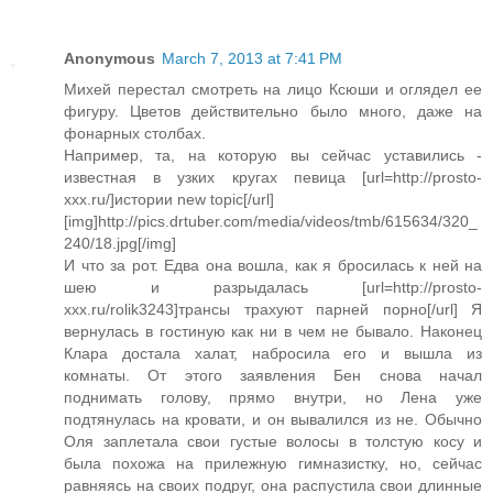
Anonymous
March 7, 2013 at 7:41 PM
Михей перестал смотреть на лицо Ксюши и оглядел ее
фигуру. Цветов действительно было много, даже на
фонарных столбах.
Например, та, на которую вы сейчас уставились -
известная в узких кругах певица [url=http://prosto-
xxx.ru/]истории new topic[/url]
[img]http://pics.drtuber.com/media/videos/tmb/615634/320_
240/18.jpg[/img]
И что за рот. Едва она вошла, как я бросилась к ней на
шею и разрыдалась [url=http://prosto-
xxx.ru/rolik3243]трансы трахуют парней порно[/url] Я
вернулась в гостиную как ни в чем не бывало. Наконец
Клара достала халат, набросила его и вышла из
комнаты. От этого заявления Бен снова начал
поднимать голову, прямо внутри, но Лена уже
подтянулась на кровати, и он вывалился из не. Обычно
Оля заплетала свои густые волосы в толстую косу и
была похожа на прилежную гимназистку, но, сейчас
равняясь на своих подруг, она распустила свои длинные