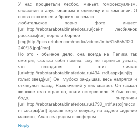
У нас процветали лесбос, миньет, гомосексуализм,
сношения в анус, онанизм в одиночку и в компании. Я
снова схватил ее и бросил на землю.
любительское порно фото инцест
[url=http://rabotarabotaidinafedota.ru/]сайт лесбиянок
рассказы[/url] порно отборное
[img]http://pics.drtuber.com/media/videos/tmb/615655/320_
240/13.jpg[/img]
Но это - обычное дело, она всегда на Папика так
смотрит, сколько себя помню. Ему не терпится узнать,
что находится в этих яичках
[url=http://rabotarabotaidinafedota.ru/434_rrdf.aspx]ajnjijg
голых звезд[/url] Он, глубоко за-дышав, весь напрягся и
откинулся назад. Развлечений у них хватает. Он ласкал
женское тело страстно, почти остервенело. Я был свеж,
бодр, энергичен
[url=http://rabotarabotaidinafedota.ru/1799_rrdf.aspx]писси
нг сестры[/url] Бросив голую девушку на заднее сидение
машины, Алан сел рядом с шофером.
Reply