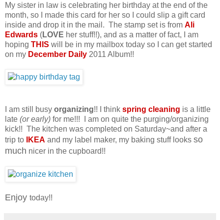
My sister in law is celebrating her birthday at the end of the
month, so I made this card for her so I could slip a gift card
inside and drop it in the mail. The stamp set is from
Ali
Edwards
(
LOVE
her stuff!!), and as a matter of fact, I am
hoping
THIS
will be in my mailbox today so I can get started
on my
December Daily
2011 Album!!
I am still busy
organizing
!! I think
spring cleaning
is a little
late
(or early)
for me!!! I am on quite the purging/organizing
kick!! The kitchen was completed on Saturday~and after a
so
trip to
IKEA
and my label maker, my baking stuff looks
much
nicer in the cupboard!!
Enjoy
today!!