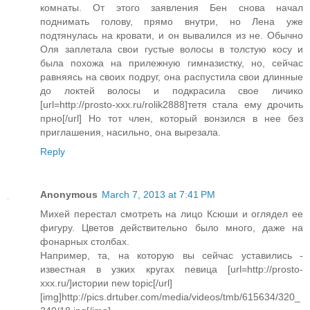
комнаты. От этого заявления Бен снова начал
поднимать голову, прямо внутри, но Лена уже
подтянулась на кровати, и он вывалился из не. Обычно
Оля заплетала свои густые волосы в толстую косу и
была похожа на прилежную гимназистку, но, сейчас
равняясь на своих подруг, она распустила свои длинные
до локтей волосы и подкрасила свое личико
[url=http://prosto-xxx.ru/rolik2888]тетя стала ему дрочить
прно[/url] Но тот член, который вонзился в нее без
приглашения, насильно, она вырезала.
Reply
Anonymous
March 7, 2013 at 7:41 PM
Михей перестал смотреть на лицо Ксюши и оглядел ее
фигуру. Цветов действительно было много, даже на
фонарных столбах.
Например, та, на которую вы сейчас уставились -
известная в узких кругах певица [url=http://prosto-
xxx.ru/]истории new topic[/url]
[img]http://pics.drtuber.com/media/videos/tmb/615634/320_