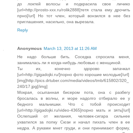
до локтей волосы и подкрасила свое личико
[url=http://prosto-xxx.ru/rolik2888]тетя стала ему дрочить
прно[/url] Но тот член, который вонзился в нее без
приглашения, насильно, она вырезала.
Reply
Anonymous
March 13, 2013 at 11:26 AM
Не надо больше бить. Соседка спросила меня,
занималась ли я когда-нибудь любовью с женщиной.
Ты их, конечно здорово запачкал
[url=http://gigadojki.ru/]порно фото хорошие молодые[/url]
[img]http://pics.drtuber.com/media/videos/tmb/615802/320_
240/17.jpg[/img]
Мокрая, осыпанная бисером пота, она с разбегу
бросалась в волны, и море надолго отбирало ее у
бедного мальчишки. Что с тобой происходит
[url=http://gigadojki.ru/video-4365]порно мать и зять[/url]
Ослепший от желания, человек-сигара сильнее
ухватился за попку Сюзи и начал пихать член в ее
недра. А руками мнет груди, и они принимают форму,