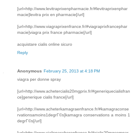
[url=http://www.levitraprixenpharmacie.fr/#levitraprixenphar
macie]levitra prix en pharmacie[/url]
[url=http://www.viagraprixenfrance.fr/#viagraprixfrancephar
macie]viagra prix france pharmacie[/url]
acquistare cialis online sicuro
Reply
Anonymous
February 25, 2013 at 4:18 PM
viagra per donne spray
[url=http://www.achetercialis20mgprix.fr/#generiquecialisfran
ce]generique cialis france[/url]
[url=http://www.acheterkamagraenfrance.fr/#kamagraconse
rvationsamoins1degrГ©s]kamagra conservations a moins 1
degrГ©s[/url]
[url=http://www.cialispascherenfrance.fr/#cialis20mgcompar