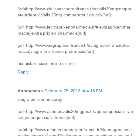
[url=http://www.cialispascherenfrance.fr/#cialis20mgcompar
ateurdeprix]cialis 20mg comparateur de prix[/url]
[url=http://www.levitraprixenpharmacie.fr/#levitraprixenphar
macie]levitra prix en pharmacie[/url]
[url=http://www.viagraprixenfrance.fr/#viagraprixfrancephar
macie]viagra prix france pharmacie[/url]
acquistare cialis online sicuro
Reply
Anonymous
February 25, 2013 at 4:18 PM
viagra per donne spray
[url=http://www.achetercialis20mgprix.fr/#generiquecialisfran
ce]generique cialis france[/url]
[url=http://www.acheterkamagraenfrance.fr/#kamagraconse
rvationsamoins1degrГ©s]kamagra conservations a moins 1