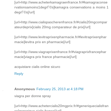
[url=http://www.acheterkamagraenfrance.fr/#kamagraconse
rvationsamoins1degrГ©s]kamagra conservations a moins 1
degrГ©s[/url]
[url=http://www.cialispascherenfrance.fr/#cialis20mgcompar
ateurdeprix]cialis 20mg comparateur de prix[/url]
[url=http://www.levitraprixenpharmacie.fr/#levitraprixenphar
macie]levitra prix en pharmacie[/url]
[url=http://www.viagraprixenfrance.fr/#viagraprixfrancephar
macie]viagra prix france pharmacie[/url]
acquistare cialis online sicuro
Reply
Anonymous
February 25, 2013 at 4:18 PM
viagra per donne spray
[url=http://www.achetercialis20mgprix.fr/#generiquecialisfran
ce]generique cialis france[/url]