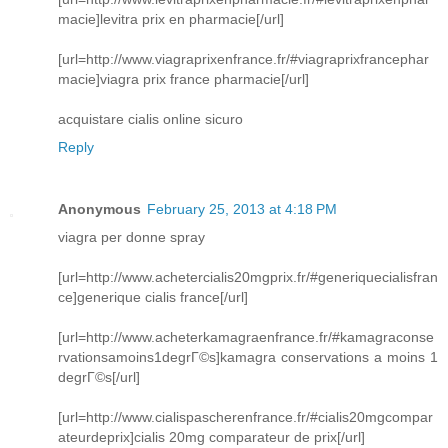
macie]levitra prix en pharmacie[/url]
[url=http://www.viagraprixenfrance.fr/#viagraprixfrancephar
macie]viagra prix france pharmacie[/url]
acquistare cialis online sicuro
Reply
Anonymous
February 25, 2013 at 4:18 PM
viagra per donne spray
[url=http://www.achetercialis20mgprix.fr/#generiquecialisfran
ce]generique cialis france[/url]
[url=http://www.acheterkamagraenfrance.fr/#kamagraconse
rvationsamoins1degrГ©s]kamagra conservations a moins 1
degrГ©s[/url]
[url=http://www.cialispascherenfrance.fr/#cialis20mgcompar
ateurdeprix]cialis 20mg comparateur de prix[/url]