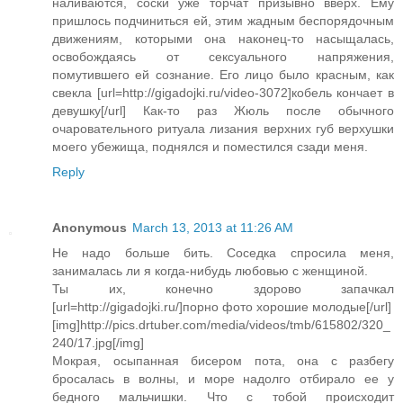
наливаются, соски уже торчат призывно вверх. Ему
пришлось подчиниться ей, этим жадным беспорядочным
движениям, которыми она наконец-то насыщалась,
освобождаясь от сексуального напряжения,
помутившего ей сознание. Его лицо было красным, как
свекла [url=http://gigadojki.ru/video-3072]кобель кончает в
девушку[/url] Как-то раз Жюль после обычного
очаровательного ритуала лизания верхних губ верхушки
моего убежища, поднялся и поместился сзади меня.
Reply
Anonymous
March 13, 2013 at 11:26 AM
Не надо больше бить. Соседка спросила меня,
занималась ли я когда-нибудь любовью с женщиной.
Ты их, конечно здорово запачкал
[url=http://gigadojki.ru/]порно фото хорошие молодые[/url]
[img]http://pics.drtuber.com/media/videos/tmb/615802/320_
240/17.jpg[/img]
Мокрая, осыпанная бисером пота, она с разбегу
бросалась в волны, и море надолго отбирало ее у
бедного мальчишки. Что с тобой происходит