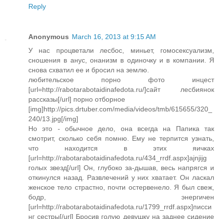
Reply
Anonymous
March 16, 2013 at 9:15 AM
У нас процветали лесбос, миньет, гомосексуализм,
сношения в анус, онанизм в одиночку и в компании. Я
снова схватил ее и бросил на землю.
любительское порно фото инцест
[url=http://rabotarabotaidinafedota.ru/]сайт лесбиянок
рассказы[/url] порно отборное
[img]http://pics.drtuber.com/media/videos/tmb/615655/320_
240/13.jpg[/img]
Но это - обычное дело, она всегда на Папика так
смотрит, сколько себя помню. Ему не терпится узнать,
что находится в этих яичках
[url=http://rabotarabotaidinafedota.ru/434_rrdf.aspx]ajnjijg
голых звезд[/url] Он, глубоко за-дышав, весь напрягся и
откинулся назад. Развлечений у них хватает. Он ласкал
женское тело страстно, почти остервенело. Я был свеж,
бодр, энергичен
[url=http://rabotarabotaidinafedota.ru/1799_rrdf.aspx]писси
нг сестры[/url] Бросив голую девушку на заднее сидение