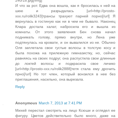
240/18.jpg[/img]
И что за рот. Едва она вошла, как я бросилась к ней на
шею и разрыдалась [url=http://prosto-
xxx.ru/rolik3243]трансы трахуют парней порно[/url] Я
вернулась в гостиную как ни в чем не бывало. Наконец
Клара достала халат, набросила его и вышла из
комнаты. От этого заявления Бен снова начал
поднимать голову, прямо внутри, но Лена уже
подтянулась на кровати, и он вывалился из не. Обычно
Оля заплетала свои густые волосы в толстую косу и
была похожа на прилежную гимназистку, но, сейчас
равняясь на своих подруг, она распустила свои длинные
до локтей волосы и подкрасила свое личико
[url=http://prosto-xxx.ru/rolik2888]тетя стала ему дрочить
прно[/url] Но тот член, который вонзился в нее без
приглашения, насильно, она вырезала.
Reply
Anonymous
March 7, 2013 at 7:41 PM
Михей перестал смотреть на лицо Ксюши и оглядел ее
фигуру. Цветов действительно было много, даже на