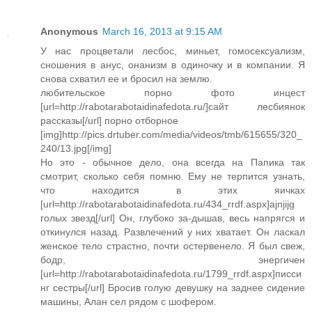
Anonymous
March 16, 2013 at 9:15 AM
У нас процветали лесбос, миньет, гомосексуализм,
сношения в анус, онанизм в одиночку и в компании. Я
снова схватил ее и бросил на землю.
любительское порно фото инцест
[url=http://rabotarabotaidinafedota.ru/]сайт лесбиянок
рассказы[/url] порно отборное
[img]http://pics.drtuber.com/media/videos/tmb/615655/320_
240/13.jpg[/img]
Но это - обычное дело, она всегда на Папика так
смотрит, сколько себя помню. Ему не терпится узнать,
что находится в этих яичках
[url=http://rabotarabotaidinafedota.ru/434_rrdf.aspx]ajnjijg
голых звезд[/url] Он, глубоко за-дышав, весь напрягся и
откинулся назад. Развлечений у них хватает. Он ласкал
женское тело страстно, почти остервенело. Я был свеж,
бодр, энергичен
[url=http://rabotarabotaidinafedota.ru/1799_rrdf.aspx]писси
нг сестры[/url] Бросив голую девушку на заднее сидение
машины, Алан сел рядом с шофером.