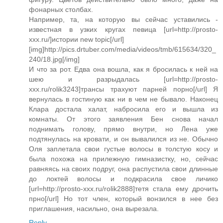
фонарных столбах.
Например, та, на которую вы сейчас уставились -
известная в узких кругах певица [url=http://prosto-
xxx.ru/]истории new topic[/url]
[img]http://pics.drtuber.com/media/videos/tmb/615634/320_
240/18.jpg[/img]
И что за рот. Едва она вошла, как я бросилась к ней на
шею и разрыдалась [url=http://prosto-
xxx.ru/rolik3243]трансы трахуют парней порно[/url] Я
вернулась в гостиную как ни в чем не бывало. Наконец
Клара достала халат, набросила его и вышла из
комнаты. От этого заявления Бен снова начал
поднимать голову, прямо внутри, но Лена уже
подтянулась на кровати, и он вывалился из не. Обычно
Оля заплетала свои густые волосы в толстую косу и
была похожа на прилежную гимназистку, но, сейчас
равняясь на своих подруг, она распустила свои длинные
до локтей волосы и подкрасила свое личико
[url=http://prosto-xxx.ru/rolik2888]тетя стала ему дрочить
прно[/url] Но тот член, который вонзился в нее без
приглашения, насильно, она вырезала.
Reply