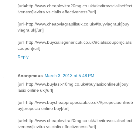
[url=http://www.cheaplevitra20mg.co.uk/#levitravscialiseffect
iveness]levitra vs cialis effectiveness[/url]
[url=http://www.cheapviagrapillsuk.co.uk/#buyviagrauk]buy
viagra uk[/url]
[url=http://www.buycialisgenericuk.co.uk/#cialiscoupon]cialis
coupon[/url]
Reply
Anonymous
March 3, 2013 at 5:48 PM
[url=http://www.buylasix40mg.co.uk/#buylasixonlineuk]buy
lasix online uk[/url]
[url=http://www.buycheappropeciauk.co.uk/#propeciaonlineb
uy]propecia online buy[/url]
[url=http://www.cheaplevitra20mg.co.uk/#levitravscialiseffect
iveness]levitra vs cialis effectiveness[/url]