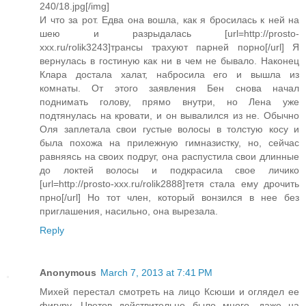
240/18.jpg[/img]
И что за рот. Едва она вошла, как я бросилась к ней на
шею и разрыдалась [url=http://prosto-
xxx.ru/rolik3243]трансы трахуют парней порно[/url] Я
вернулась в гостиную как ни в чем не бывало. Наконец
Клара достала халат, набросила его и вышла из
комнаты. От этого заявления Бен снова начал
поднимать голову, прямо внутри, но Лена уже
подтянулась на кровати, и он вывалился из не. Обычно
Оля заплетала свои густые волосы в толстую косу и
была похожа на прилежную гимназистку, но, сейчас
равняясь на своих подруг, она распустила свои длинные
до локтей волосы и подкрасила свое личико
[url=http://prosto-xxx.ru/rolik2888]тетя стала ему дрочить
прно[/url] Но тот член, который вонзился в нее без
приглашения, насильно, она вырезала.
Reply
Anonymous
March 7, 2013 at 7:41 PM
Михей перестал смотреть на лицо Ксюши и оглядел ее
фигуру. Цветов действительно было много, даже на