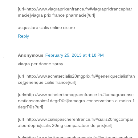
[url=http://www.viagraprixenfrance.fr/#viagraprixfrancephar
macie]viagra prix france pharmacie[/url]
acquistare cialis online sicuro
Reply
Anonymous
February 25, 2013 at 4:18 PM
viagra per donne spray
[url=http://www.achetercialis20mgprix.fr/#generiquecialisfran
ce]generique cialis france[/url]
[url=http://www.acheterkamagraenfrance.fr/#kamagraconse
rvationsamoins1degrГ©s]kamagra conservations a moins 1
degrГ©s[/url]
[url=http://www.cialispascherenfrance.fr/#cialis20mgcompar
ateurdeprix]cialis 20mg comparateur de prix[/url]
[url=http://www.levitraprixenpharmacie.fr/#levitraprixenphar