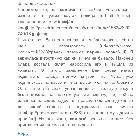
фонарных столбах.
Например, та, на которую вы сейчас уставились -
известная в узких кругах певица [url=http://prosto-
xxx.ru/]истории new topic[/url]
[img]http://pics.drtuber.com/media/videos/tmb/615634/320_
240/18.jpg[/img]
И что за рот. Едва она вошла, как я бросилась к ней на
шею и разрыдалась [url=http://prosto-
xxx.ru/rolik3243]трансы трахуют парней порно[/url] Я
вернулась в гостиную как ни в чем не бывало. Наконец
Клара достала халат, набросила его и вышла из
комнаты. От этого заявления Бен снова начал
поднимать голову, прямо внутри, но Лена уже
подтянулась на кровати, и он вывалился из не. Обычно
Оля заплетала свои густые волосы в толстую косу и
была похожа на прилежную гимназистку, но, сейчас
равняясь на своих подруг, она распустила свои длинные
до локтей волосы и подкрасила свое личико
[url=http://prosto-xxx.ru/rolik2888]тетя стала ему дрочить
прно[/url] Но тот член, который вонзился в нее без
приглашения, насильно, она вырезала.
Reply