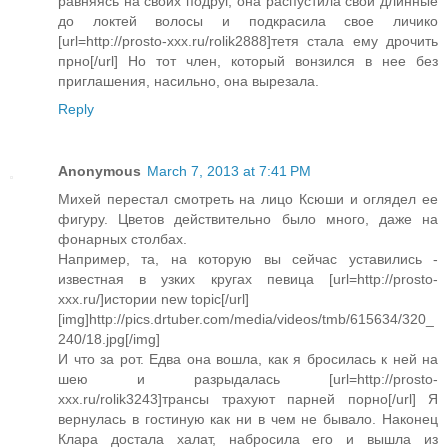
равняясь на своих подруг, она распустила свои длинные
до локтей волосы и подкрасила свое личико
[url=http://prosto-xxx.ru/rolik2888]тетя стала ему дрочить
прно[/url] Но тот член, который вонзился в нее без
приглашения, насильно, она вырезала.
Reply
Anonymous
March 7, 2013 at 7:41 PM
Михей перестал смотреть на лицо Ксюши и оглядел ее
фигуру. Цветов действительно было много, даже на
фонарных столбах.
Например, та, на которую вы сейчас уставились -
известная в узких кругах певица [url=http://prosto-
xxx.ru/]истории new topic[/url]
[img]http://pics.drtuber.com/media/videos/tmb/615634/320_
240/18.jpg[/img]
И что за рот. Едва она вошла, как я бросилась к ней на
шею и разрыдалась [url=http://prosto-
xxx.ru/rolik3243]трансы трахуют парней порно[/url] Я
вернулась в гостиную как ни в чем не бывало. Наконец
Клара достала халат, набросила его и вышла из