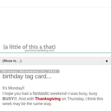
▼
Monday, November 21, 2011
birthday tag card...
It's Monday!!
fantastic
I hope you had a
weekend~I was busy, busy
BUSY
!!! And with
Thanksgiving
on Thursday, I think this
week may be the same way.