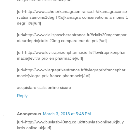
[url=http://www.acheterkamagraenfrance.fr/#kamagraconse
rvationsamoins1degrГ©s]kamagra conservations a moins 1
degrГ©s[/url]
[url=http://www.cialispascherenfrance.fr/#cialis20mgcompar
ateurdeprix]cialis 20mg comparateur de prix[/url]
[url=http://www.levitraprixenpharmacie.fr/#levitraprixenphar
macie]levitra prix en pharmacie[/url]
[url=http://www.viagraprixenfrance.fr/#viagraprixfrancephar
macie]viagra prix france pharmacie[/url]
acquistare cialis online sicuro
Reply
Anonymous
March 3, 2013 at 5:48 PM
[url=http://www.buylasix40mg.co.uk/#buylasixonlineuk]buy
lasix online uk[/url]