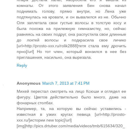
комнаты. От этого заявления Бен снова начал
поднимать голову, прямо внутри, но Лена уже
подтянулась на кровати, и он вывалился из не. Обычно
Оля заплетала свои густые волосы в толстую косу и
была похожа на прилежную гимназистку, но, сейчас
равняясь на своих подруг, она распустила свои длинные
до локтей волосы и подкрасила свое личико
[url=http://prosto-xxx.ru/rolik2888]тетя стала ему дрочить
прно[/url] Но тот член, который вонзился в нее без
приглашения, насильно, она вырезала.
Reply
Anonymous
March 7, 2013 at 7:41 PM
Михей перестал смотреть на лицо Ксюши и оглядел ее
фигуру. Цветов действительно было много, даже на
фонарных столбах.
Например, та, на которую вы сейчас уставились -
известная в узких кругах певица [url=http://prosto-
xxx.ru/]истории new topic[/url]
[img]http://pics.drtuber.com/media/videos/tmb/615634/320_