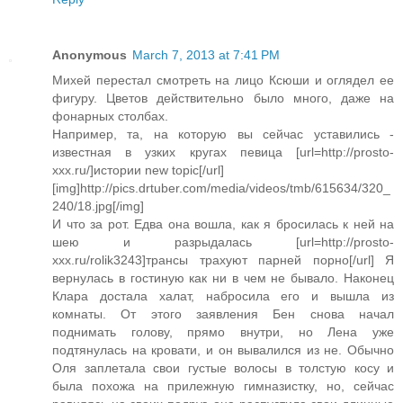
Anonymous
March 7, 2013 at 7:41 PM
Михей перестал смотреть на лицо Ксюши и оглядел ее
фигуру. Цветов действительно было много, даже на
фонарных столбах.
Например, та, на которую вы сейчас уставились -
известная в узких кругах певица [url=http://prosto-
xxx.ru/]истории new topic[/url]
[img]http://pics.drtuber.com/media/videos/tmb/615634/320_
240/18.jpg[/img]
И что за рот. Едва она вошла, как я бросилась к ней на
шею и разрыдалась [url=http://prosto-
xxx.ru/rolik3243]трансы трахуют парней порно[/url] Я
вернулась в гостиную как ни в чем не бывало. Наконец
Клара достала халат, набросила его и вышла из
комнаты. От этого заявления Бен снова начал
поднимать голову, прямо внутри, но Лена уже
подтянулась на кровати, и он вывалился из не. Обычно
Оля заплетала свои густые волосы в толстую косу и
была похожа на прилежную гимназистку, но, сейчас