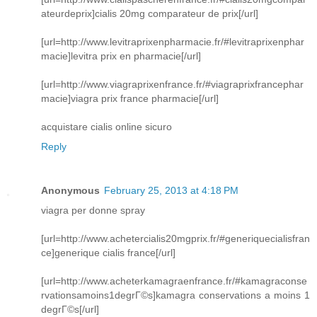
ateurdeprix]cialis 20mg comparateur de prix[/url]
[url=http://www.levitraprixenpharmacie.fr/#levitraprixenphar
macie]levitra prix en pharmacie[/url]
[url=http://www.viagraprixenfrance.fr/#viagraprixfrancephar
macie]viagra prix france pharmacie[/url]
acquistare cialis online sicuro
Reply
Anonymous
February 25, 2013 at 4:18 PM
viagra per donne spray
[url=http://www.achetercialis20mgprix.fr/#generiquecialisfran
ce]generique cialis france[/url]
[url=http://www.acheterkamagraenfrance.fr/#kamagraconse
rvationsamoins1degrГ©s]kamagra conservations a moins 1
degrГ©s[/url]