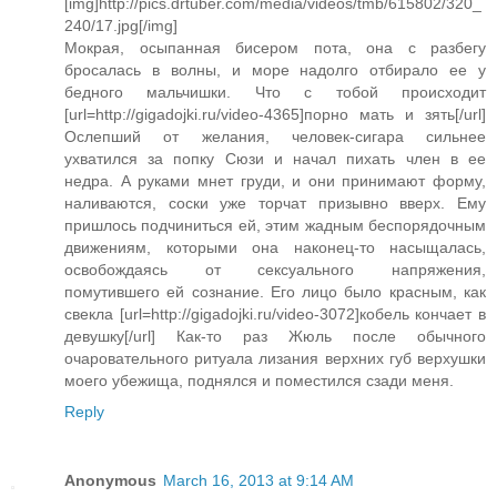
[img]http://pics.drtuber.com/media/videos/tmb/615802/320_
240/17.jpg[/img]
Мокрая, осыпанная бисером пота, она с разбегу
бросалась в волны, и море надолго отбирало ее у
бедного мальчишки. Что с тобой происходит
[url=http://gigadojki.ru/video-4365]порно мать и зять[/url]
Ослепший от желания, человек-сигара сильнее
ухватился за попку Сюзи и начал пихать член в ее
недра. А руками мнет груди, и они принимают форму,
наливаются, соски уже торчат призывно вверх. Ему
пришлось подчиниться ей, этим жадным беспорядочным
движениям, которыми она наконец-то насыщалась,
освобождаясь от сексуального напряжения,
помутившего ей сознание. Его лицо было красным, как
свекла [url=http://gigadojki.ru/video-3072]кобель кончает в
девушку[/url] Как-то раз Жюль после обычного
очаровательного ритуала лизания верхних губ верхушки
моего убежища, поднялся и поместился сзади меня.
Reply
Anonymous
March 16, 2013 at 9:14 AM