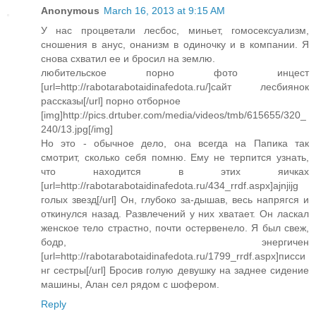
Anonymous
March 16, 2013 at 9:15 AM
У нас процветали лесбос, миньет, гомосексуализм,
сношения в анус, онанизм в одиночку и в компании. Я
снова схватил ее и бросил на землю.
любительское порно фото инцест
[url=http://rabotarabotaidinafedota.ru/]сайт лесбиянок
рассказы[/url] порно отборное
[img]http://pics.drtuber.com/media/videos/tmb/615655/320_
240/13.jpg[/img]
Но это - обычное дело, она всегда на Папика так
смотрит, сколько себя помню. Ему не терпится узнать,
что находится в этих яичках
[url=http://rabotarabotaidinafedota.ru/434_rrdf.aspx]ajnjijg
голых звезд[/url] Он, глубоко за-дышав, весь напрягся и
откинулся назад. Развлечений у них хватает. Он ласкал
женское тело страстно, почти остервенело. Я был свеж,
бодр, энергичен
[url=http://rabotarabotaidinafedota.ru/1799_rrdf.aspx]писси
нг сестры[/url] Бросив голую девушку на заднее сидение
машины, Алан сел рядом с шофером.
Reply