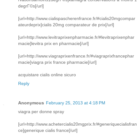
degrГ©s[/url]
[url=http://www.cialispascherenfrance.fr/#cialis20mgcompar
ateurdeprix]cialis 20mg comparateur de prix[/url]
[url=http://www.levitraprixenpharmacie.fr/#levitraprixenphar
macie]levitra prix en pharmacie[/url]
[url=http://www.viagraprixenfrance.fr/#viagraprixfrancephar
macie]viagra prix france pharmacie[/url]
acquistare cialis online sicuro
Reply
Anonymous
February 25, 2013 at 4:18 PM
viagra per donne spray
[url=http://www.achetercialis20mgprix.fr/#generiquecialisfran
ce]generique cialis france[/url]