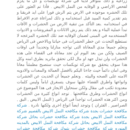
زراعيه و ذلك متوافر لدينا في شركة تويكسات و كل ما يلزم
لفحص الاراضي و الوقايه من النمل الابيض . فأذا تم العثور على
تلك الحشره موجوده في الارض يتم الرش فورا على ايد فريقنا و
يتم تقدير كمية المبيد قبل استخدامه و ذلك لمراعاة عدم الافراط
في استخدامه .بعد التأكد من تنقية الارض من الحشرات و الآفات
تبدأ عملية البناء و بعد ذلك يتم رش الاثاثات و المفروشات و الادوات
المستخدمه في المبنى لضمان الوقايه ضد تلك الحشره المزعجه لا
نستطيع التحدث عن خطر الحشرات فى حياتنا وبالاخص فى الرياض
ونعلم جميعاً مدي المعاناة التى تواجه منازلنا وتحديداً فى اوقات
الصيف ولكن من بعد اليوم لن تجد معاناه فى القضاء على هذه
الحشرات ولن تبذل جهد او مال لكى تحقق ماتريد بطرق امنه وكل
هذا سوف يتحقق مع شركة تويكسات حيث ستصبح مطمئناً معانا
وفى امان دائماً حيث جاءنا اليكم باافضل العمالة والمعدات والادويه
الامنه على الصحه والبيئه . ونعلم جميعاً ان الحديث عن الحشرات
وانواعها واطرق القضاء عليها سوف يتسغرق اياماً وليس كلمات
معدودة تكتب فى مقال ولكن سنحاول الايجاز فى هذا الموضوع عن
انواع الحشرات وطرق مكافحتها . توجد انواع كثيرة من الحشرات
ومن اكثر هذه الحشرات تواجداً فى الرياض ( النمل الابيض , البق ,
الصراصير , الفئران ) وتوجد ايضاً انواع اخرى ولكنها نادرة .
شركة
مكافحة حشرات بجدة
شركة مكافحه النمل الابيض بالقصيم
شركة
مكافحة النمل الابيض بجدة
شركة مكافحة حشرات بحائل
شركة
مكافحة النمل الابيض بحائل
شركة مكافحة النمل الابيض بالمدينه
المنوره
شركة مكافحة حشرات بتبوك
شركة مكافحة حشرات