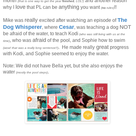
month
and another reason
(that is one way to get the year
finished
, LOL!)
love
anything
why I
that PL can be
you want
!!
(
no
rules)
really
The
Mike was
excited after watching an episode of
Dog Whisperer
Cesar
NOT
, where
, was teaching a dog
be afraid of the water, to teach Kodi
(who was still living with us at the
afraid
, who was
of the pool, and Sophie how to swim
time)
great
. He made really
progress
(wow! that was a really long sentence!!)
with Kodi, and Sophie seemed to enjoy the water.
Note: We did not have Bella yet, but she also enjoys the
water
.
(mostly the pool steps)