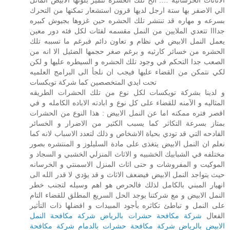
الاثاثات الخرسانيه …. الخ تلك الحشره تتميز بلونها الابيض المائل
الي الاصفر بها ستة ارجل لديها قرون استشعار تمكنها من التحرك
بسرعه و مهاره قد تنتشر تلك الحشره حين غزوها بجيوش كبيره
جدااا تتعدي الملايين من النمل مقسمه لفئات لكل فئه دور معين
يعمل النمل الابيض في نظام و تعاون دائم فبرغم ما تسببه تلك
الحشره من خسائر كارثيه و برغم صغر حجمها الضئيل الا انه من
الصعب جدا التحكم في وجود تلك الحشره و السيطره عليها و لكن
لكي نتمكن من القضاء عليها فيجب ان نلجأ الى البرامج العلميه
تحت ايدي المتخصصين كما شركة تويكسات
و لدينا بشركة تويكسات لكل نوع من تلك الحشرات الطريقه
المثاليه و الآمنه للقضاء على كل نوع و ابادته الاباده الكامله و في
اقصر فتره ممكنه اما عن النمل الابيض : هذا النوع من الحشرات
بمتاز بسرعة التكاثر كما يسبب الكثير من الاضرار و الخسائر
الفادحه التي قد تودي بحياة الاشخاص و ذلك لتعدد الاسباب لانه كما
نعلم ان النمل الابيض يتغذى على مادة السليلوز و المنتشره بصور
مختلفه في الشبابيك الخشبيه و الاثاث المنزلي الخشبي و السجاد و
الموكيت و المفروشات و حتى اثاث المنزل الاسمنتي و الخرسانه
حيث يتواجد النمل الابيض فيضعف الاثاث و قد يؤدي لا قدر الله الى
انهيار المبني بالكامل لذلك فالحرص هو اهم وسيله لتجنب خطر
النمل الابيض و مع شركتنا يوجد الحل السريع المطلق للقضاء التام
على النمل و تباطئ تكاثره بأجود المبيدات و افضلها ذات التأثير
الفعال
شركة مكافحة حشرات بالرياض
شركة مكافحة النمل
الابيض بالرياض
شركة مكافحة حشرات بالدمام
شركة مكافحة