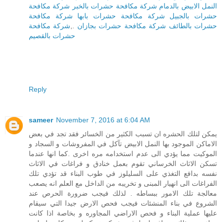
النمل الابيض بالدمام
شركة مكافحة حشرات بالخبر
شركة مكافحة
حشرات بالجبيل
شركة مكافحة حشرات بابها
شركة مكافحة
حشرات بالطائف
شركة مكافحة حشرات بجازان
.,
شركة مكافحة
حشرات بالقصيم
Reply
sameer
November 7, 2016 at 6:04 AM
يمكن لتلك الحشره ان تسبب الكثير من الخسائر فقد تجد في بعض
الاماكن الموجود بها النمل الابيض تآكل في المفروشات و السجاد و
الموكيت مما يؤدي الى عدم استخدامه مره اخرى .كما انها عندما
تسكن الاثاث الخرساني تقوم بعمل خنادق و فراغات في الاثاث
نفسه بدافع التغذي على السليلوز في طوب البناء قد تؤدي تلك
الفراغات الى انهيار المبنى و تخريبه من الداخل مع العلم انه يصعب
معالجة تلك الامور ببساطه . لذلك فيجب ضرورة الحرص عند
الشروع في بناء المنشئات فيجب فحص الارض جيدا التي سيقام
عليها عملية البناء و فحص الاراضي المجاوره و بخاصة اذا كانت