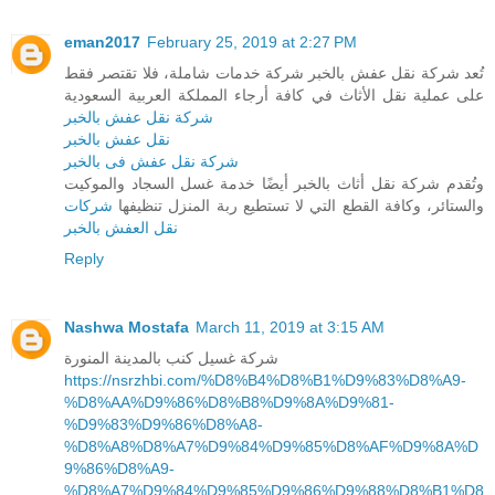
eman2017
February 25, 2019 at 2:27 PM
تُعد شركة نقل عفش بالخبر شركة خدمات شاملة، فلا تقتصر فقط
على عملية نقل الأثاث في كافة أرجاء المملكة العربية السعودية
شركة نقل عفش بالخبر
نقل عفش بالخبر
شركة نقل عفش فى بالخبر
وتُقدم شركة نقل أثاث بالخبر أيضًا خدمة غسل السجاد والموكيت
والستائر، وكافة القطع التي لا تستطيع ربة المنزل تنظيفها
شركات
نقل العفش بالخبر
Reply
Nashwa Mostafa
March 11, 2019 at 3:15 AM
شركة غسيل كنب بالمدينة المنورة
https://nsrzhbi.com/%D8%B4%D8%B1%D9%83%D8%A9-
%D8%AA%D9%86%D8%B8%D9%8A%D9%81-
%D9%83%D9%86%D8%A8-
%D8%A8%D8%A7%D9%84%D9%85%D8%AF%D9%8A%D
9%86%D8%A9-
%D8%A7%D9%84%D9%85%D9%86%D9%88%D8%B1%D8