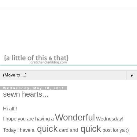
▼
Wednesday, May 18, 2011
sewn hearts...
Hi all!!
Wonderful
I hope you are having a
Wednesday!
quick
quick
Today I have a
card and
post for ya ;)